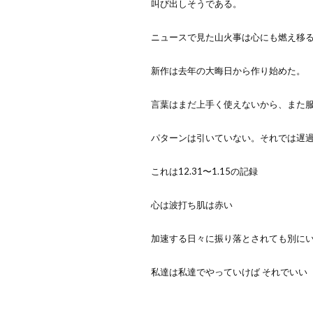
叫び出しそうである。
ニュースで見た山火事は心にも燃え移
新作は去年の大晦日から作り始めた。
言葉はまだ上手く使えないから、また
パターンは引いていない。それでは遅
これは12.31〜1.15の記録
心は波打ち肌は赤い
加速する日々に振り落とされても別に
私達は私達でやっていけば それでいい